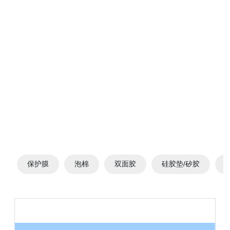
保护膜
泡棉
双面胶
硅胶垫/矽胶